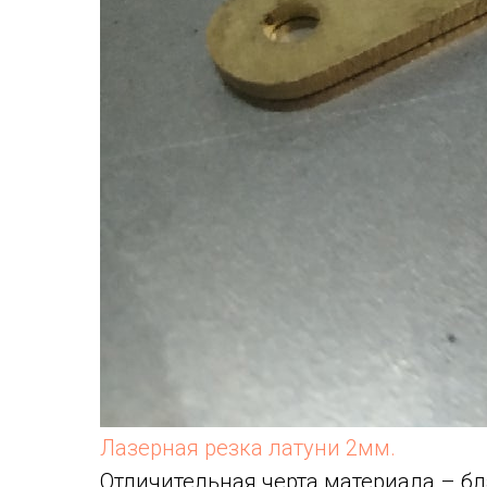
Лазерная резка латуни 2мм.
Отличительная черта материала – б